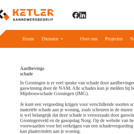
Ga
naar
de
inhoud
Home
Diensten
Over ons
Projecten
N
Aardbevings
schade
In Groningen is er veel sprake van schade door aardbevinge
gaswinning door de NAM. Alle schades kun je melden bij het
Mijnbouwschade Groningen (IMG).
Je kunt een vergoeding krijgen voor verschillende soorten 
materiële schade aan je woning, zoals scheuren in de muren o
is wel belangrijk dat deze schade is veroorzaakt door gaswin
Groningenveld en de gasopslag Norg. Op de website van het
voorwaarden voor het verkrijgen van een schadevergoeding 
kan plaatsvinden aan je woning.