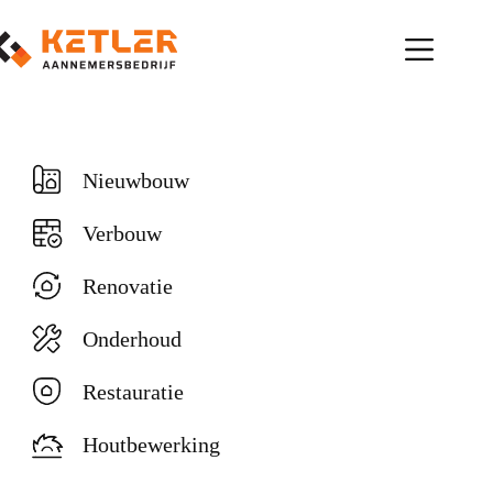
Ga
naar
de
inhoud
Nieuwbouw
Verbouw
Renovatie
Onderhoud
Restauratie
Houtbewerking